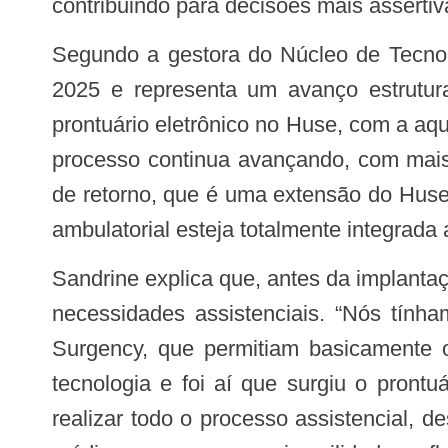
contribuindo para decisões mais assertiv
Segundo a gestora do Núcleo de Tecnologia da Informação do Huse, Sandrine Rocfort, o processo teve início no começo de
2025 e representa um avanço estrutura
prontuário eletrônico no Huse, com a aq
processo continua avançando, com mais 
de retorno, que é uma extensão do Huse
ambulatorial esteja totalmente integrada 
Sandrine explica que, antes da implantação do novo sistema, o hospital utilizava soluções que atendiam apenas parcialmente às
necessidades assistenciais. “Nós tín
Surgency, que permitiam basicamente 
tecnologia e foi aí que surgiu o pront
realizar todo o processo assistencial, 