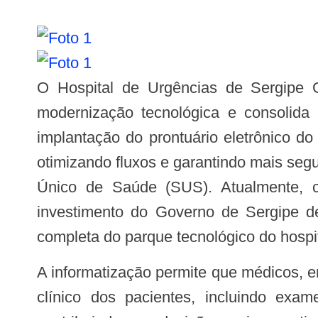
O Hospital de Urgências de Sergipe Governador João Alves Filho (Huse) avança de forma consistente no processo de
modernização tecnológica e consolida 
implantação do prontuário eletrônico do
otimizando fluxos e garantindo mais seg
Único de Saúde (SUS). Atualmente, c
investimento do Governo de Sergipe 
completa do parque tecnológico do hospita
A informatização permite que médicos, enfermeiros e demais profissionais de saúde tenham acesso rápido e seguro ao histórico
clínico dos pacientes, incluindo exa