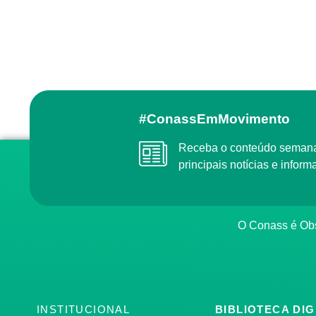
#ConassEmMovimento
Receba o conteúdo semanal do Conass com as
principais notícias e info
O Conass é O
INSTITUCIONAL
BIBLIOTECA DIG