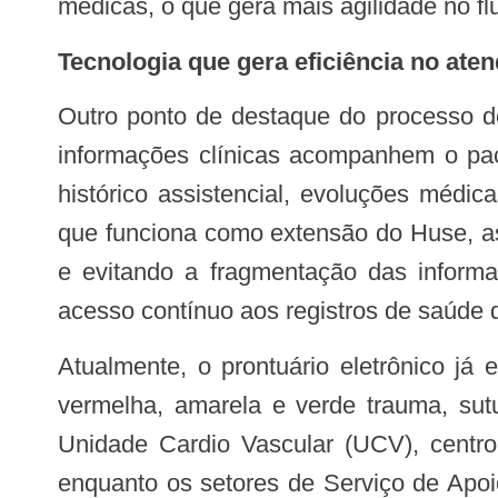
médicas, o que gera mais agilidade no fl
Tecnologia que gera eficiência no ate
Outro ponto de destaque do processo de informatização é a garantia da continuidade do cuidado em rede, permitindo que as
informações clínicas acompanhem o pac
histórico assistencial, evoluções médi
que funciona como extensão do Huse, a
e evitando a fragmentação das informa
acesso contínuo aos registros de saúde d
Atualmente, o prontuário eletrônico já está implantado em setores estratégicos como observação azul, serviço social, áreas
vermelha, amarela e verde trauma, su
Unidade Cardio Vascular (UCV), centro 
enquanto os setores de Serviço de Apoi