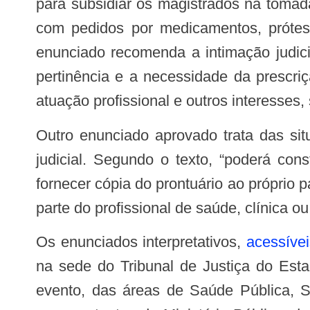
para subsidiar os magistrados na tomad
com pedidos por medicamentos, prótes
enunciado recomenda a intimação judici
pertinência e a necessidade da prescri
atuação profissional e outros interesses,
Outro enunciado aprovado trata das situações em que o médico se nega a fornecer o prontuário ao paciente autor da ação
judicial. Segundo o texto, “poderá con
fornecer cópia do prontuário ao próprio 
parte do profissional de saúde, clínica ou
Os enunciados interpretativos,
acessívei
na sede do Tribunal de Justiça do Esta
evento, das áreas de Saúde Pública, S