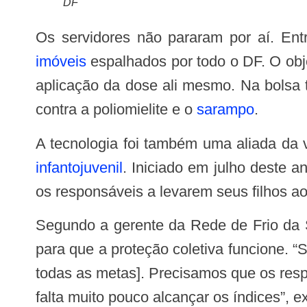
DF
Os servidores não pararam por aí. Ent
imóveis
espalhados por todo o DF. O obje
aplicação da dose ali mesmo. Na bolsa 
contra a poliomielite e o
sarampo
.
A tecnologia foi também uma aliada d
infantojuvenil
. Iniciado em julho deste a
os responsáveis a levarem seus filhos a
Segundo a gerente da Rede de Frio da SES-DF, Tereza Luíza Pereira, o engajamento da população e dos pais é fundamental
para que a proteção coletiva funcione. 
todas as metas]. Precisamos que os resp
falta muito pouco alcançar os índices”, ex