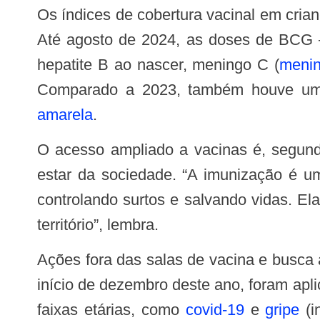
Os índices de cobertura vacinal em crianças de até um ano de idade no Distrito Federal foram os maiores dos últimos três anos.
Até agosto de 2024, as doses de BCG – 
hepatite B ao nascer, meningo C (
menin
Comparado a 2023, também houve um a
amarela
.
O acesso ampliado a vacinas é, segundo a secretária de Saúde, Lucilene Florêncio, uma importante ferramenta para o bem-
estar da sociedade. “A imunização é um
controlando surtos e salvando vidas. El
território”, lembra.
Ações fora das salas de vacina e busca ativa por parte dos profissionais de saúde também mostraram resultados. De janeiro ao
início de dezembro deste ano, foram apl
faixas etárias, como
covid-19
e
gripe
(i