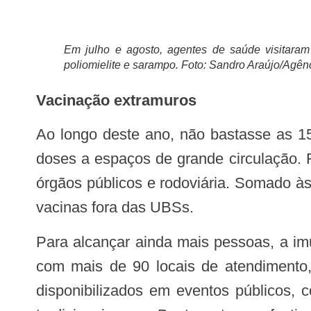
Em julho e agosto, agentes de saúde visitaram
poliomielite e sarampo. Foto: Sandro Araújo/Agê
Vacinação extramuros
Ao longo deste ano, não bastasse as 151 salas de vacina, a SES-DF facilitou ainda mais o acesso aos imunizantes, levando
doses a espaços de grande circulação. 
órgãos públicos e rodoviária. Somado à
vacinas fora das UBSs.
Para alcançar ainda mais pessoas, a i
com mais de 90 locais de atendimento,
disponibilizados em eventos públicos, 