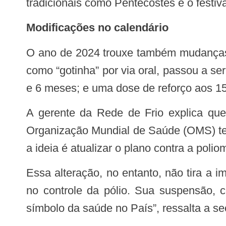
tradicionais como Pentecostes e o festiv
Modificações no calendário
O ano de 2024 trouxe também mudanças no calendário de rotina. Em 4 de novembro, a vacina contra a poliomielite, conhecida
como “gotinha” por via oral, passou a se
e 6 meses; e uma dose de reforço aos 1
A gerente da Rede de Frio explica que a mudança se deu por recomendação internacional. “Assim como com a varíola, a
Organização Mundial de Saúde (OMS) tem 
a ideia é atualizar o plano contra a poli
Essa alteração, no entanto, não tira a importância do personagem querido das crianças. “A gotinha teve um papel fundamental
no controle da pólio. Sua suspensão, c
símbolo da saúde no País”, ressalta a se