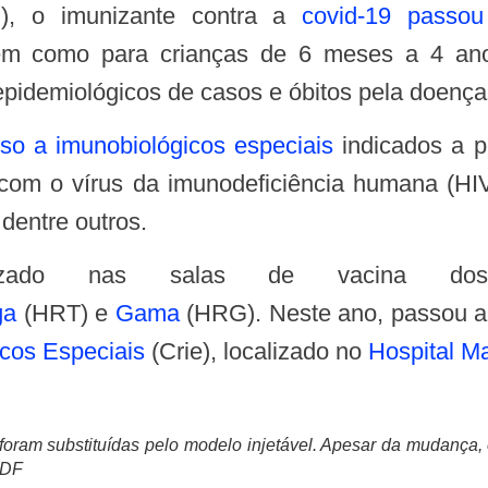
S), o imunizante contra a
covid-19 passou
bem como para crianças de 6 meses a 4 an
epidemiológicos de casos e óbitos pela doença
o a imunobiológicos especiais
indicados a p
om o vírus da imunodeficiência humana (HIV)
 dentre outros.
ilizado nas salas de vacina do
ga
(HRT) e
Gama
(HRG). Neste ano, passou a
icos Especiais
(Crie), localizado no
Hospital Ma
 foram substituídas pelo modelo injetável. Apesar da mudança
-DF