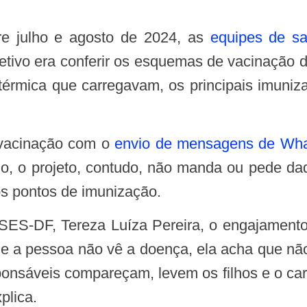
re julho e agosto de 2024, as
equipes de sa
tivo era conferir os esquemas de vacinação da
térmica que carregavam, os principais imuniz
a vacinação com o
envio de mensagens de What
no, o projeto, contudo, não manda ou pede dad
os pontos de imunização.
“Se a pessoa não vê a doença, ela acha que n
onsáveis compareçam, levem os filhos e o car
plica.