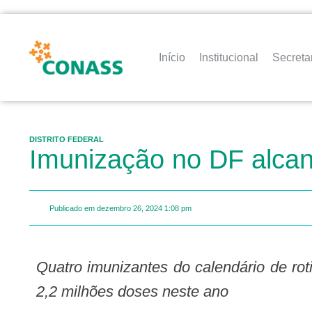
Início
Institucional
Secreta
DISTRITO FEDERAL
Imunização no DF alcan
Publicado em
dezembro 26, 2024
1:08 pm
Quatro imunizantes do calendário de rotina atingiram os 100%. Ao considerar todas as faixas etárias, foram aplicadas mais de
2,2 milhões doses neste ano