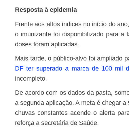
Resposta à epidemia
Frente aos altos índices no início do ano, uma nova vacina entrou no rol da saúde pública: a da dengue. Com orientação do MS,
o imunizante foi disponibilizado para a
doses foram aplicadas.
Mais tarde, o público-alvo foi ampliad
DF ter superado a marca de 100 mil 
incompleto.
De acordo com os dados da pasta, somente 46% dessa faixa etária tomaram a primeira dose e 18,9% completaram o ciclo com
a segunda aplicação. A meta é chegar a
chuvas constantes acende o alerta par
reforça a secretária de Saúde.