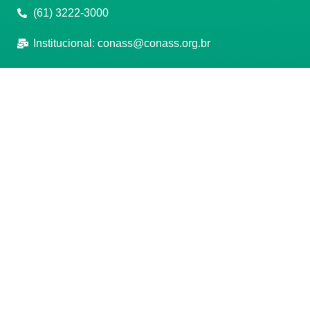
(61) 3222-3000
Institucional:
conass@conass.org.br
Setor Comercial Sul, Quadra 9, Torre C, Sala 1105,
Edifício Parque Cidade Corporate Brasília/DF CEP:
70308-200
Razão Social: Conselho Nacional de Secretários de
Saúde
CNPJ: 00.718.205/0001-07