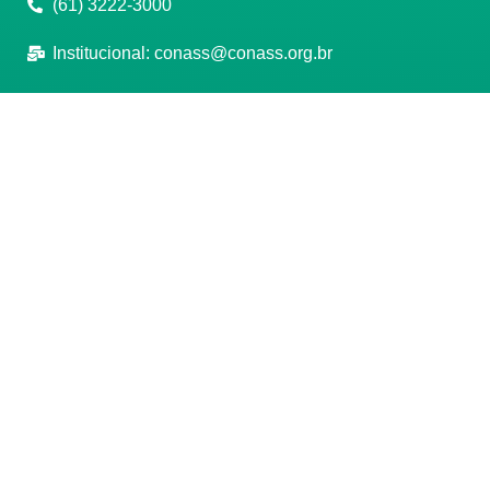
(61) 3222-3000
Institucional:
conass@conass.org.br
Setor Comercial Sul, Quadra 9, Torre C, Sala 1105,
Edifício Parque Cidade Corporate Brasília/DF CEP:
70308-200
Razão Social: Conselho Nacional de Secretários de
Saúde
CNPJ: 00.718.205/0001-07