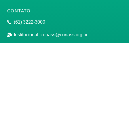
CONTATO
(61) 3222-3000
Institucional:
conass@conass.org.br
Setor Comercial Sul, Quadra 9, Torre C, Sala 1105,
Edifício Parque Cidade Corporate Brasília/DF CEP:
70308-200
Razão Social: Conselho Nacional de Secretários de
Saúde
CNPJ: 00.718.205/0001-07