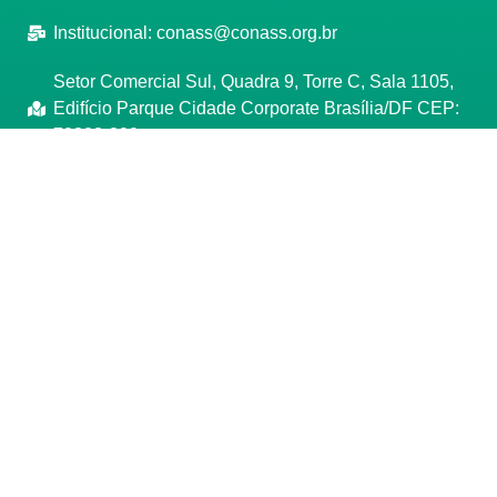
Institucional:
conass@conass.org.br
Setor Comercial Sul, Quadra 9, Torre C, Sala 1105,
Edifício Parque Cidade Corporate Brasília/DF CEP:
70308-200
Razão Social: Conselho Nacional de Secretários de
Saúde
CNPJ: 00.718.205/0001-07
Manage consent