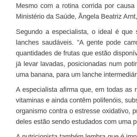
Mesmo com a rotina corrida por causa d
Ministério da Saúde, Ângela Beatriz Arnt
Segundo a especialista, o ideal é que se façam ao menos três refeições no dia e que elas sejam intercaladas sempre por
lanches saudáveis. ”A gente pode carr
quantidades de frutas que estão dispon
já levar lavadas, posicionadas num poti
uma banana, para um lanche intermediári
A especialista afirma que, em todas as refeições, é essencial consumir frutas e vegetais porque são fontes de fibras, minerais,
vitaminas e ainda contêm polifenóis, su
organismo contra o estresse oxidativo, 
deles estão sendo estudados com uma pr
A nutricionista também lembra que é importante não se esquecer da hidratação. Segundo ela, o recomendado é beber de dois a