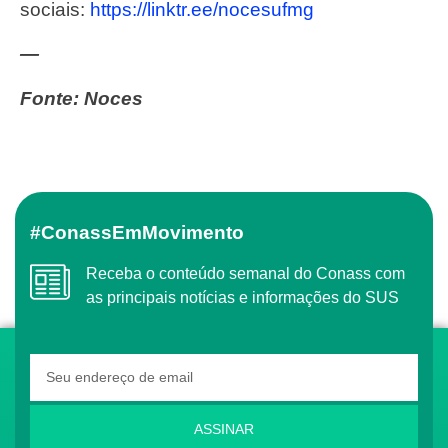
sociais:
https://linktr.ee/
nocesufmg
—
Fonte: Noces
#ConassEmMovimento
Receba o conteúdo semanal do Conass com
as principais notícias e informações do SUS
ASSINAR