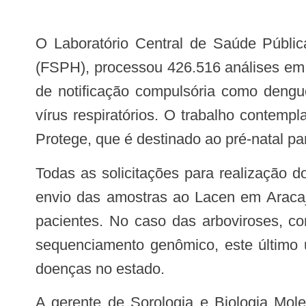
O Laboratório Central de Saúde Pública de Sergipe (Lacen), unidade gerenciada pela Fundação de Saúde Parreiras Horta
(FSPH), processou 426.516 análises em 
de notificação compulsória como dengue
vírus respiratórios. O trabalho contemp
Protege, que é destinado ao pré-natal pa
Todas as solicitações para realização dos exames são feitas pelos municípios, responsáveis pelas coletas, armazenamento e
envio das amostras ao Lacen em Aracaj
pacientes. No caso das arboviroses, co
sequenciamento genômico, este último u
doenças no estado.
A gerente de Sorologia e Biologia Molecular do Laboratório Central, Gabriela Vasconcelos Brito Bezerra, explicou que cada