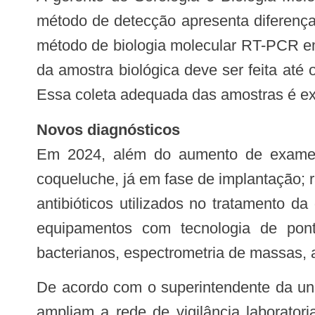
método de detecção apresenta diferenças
método de biologia molecular RT-PCR em 
da amostra biológica deve ser feita até 
Essa coleta adequada das amostras é ext
Novos diagnósticos
Em 2024, além do aumento de exames,
coqueluche, já em fase de implantação; r
antibióticos utilizados no tratamento 
equipamentos com tecnologia de ponta
bacterianos, espectrometria de massas, a
De acordo com o superintendente da unidade, Cliomar Alves dos Santos, os novos testes representam importantes avanços e
ampliam a rede de vigilância laborator