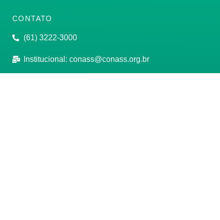
CONTATO
(61) 3222-3000
Institucional:
conass@conass.org.br
Setor Comercial Sul, Quadra 9, Torre C, Sala 1105,
Edifício Parque Cidade Corporate Brasília/DF CEP:
70308-200
Razão Social: Conselho Nacional de Secretários de
Saúde
CNPJ: 00.718.205/0001-07