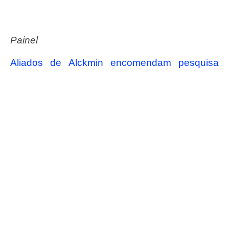
Painel
Aliados de Alckmin encomendam pesquisa
para medir impacto de viagens de Doria pelo
país
#ConassEmMovimento
Receba o conteúdo semanal do Conass com
as principais notícias e informações do SUS