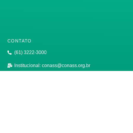
CONTATO
(61) 3222-3000
Institucional:
conass@conass.org.br
Setor Comercial Sul, Quadra 9, Torre C, Sala 1105,
Edifício Parque Cidade Corporate Brasília/DF CEP:
70308-200
Razão Social: Conselho Nacional de Secretários de
Saúde
CNPJ: 00.718.205/0001-07