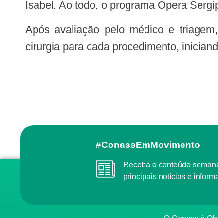
Isabel. Ao todo, o programa Opera Sergi
Após avaliação pelo médico e triagem, o paciente é encaminhado via regulação ao serviço ambulatorial especializado em
cirurgia para cada procedimento, iniciand
#ConassEmMovimento
Receba o conteúdo semanal do Conass com as
principais notícias e info