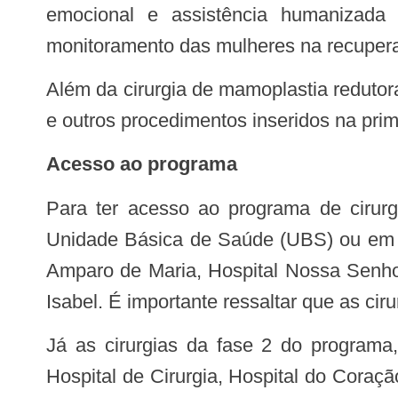
emocional e assistência humanizada 
monitoramento das mulheres na recuperaç
Além da cirurgia de mamoplastia redutora, o Opera Mulher também conta com cirurgias de endometriose, reconstrução mamária
e outros procedimentos inseridos na prim
Acesso ao programa
Para ter acesso ao programa de cirurgias eletivas de média e alta complexidade, o paciente deve fazer o cadastro numa
Unidade Básica de Saúde (UBS) ou em um
Amparo de Maria, Hospital Nossa Senho
Isabel. É importante ressaltar que as cir
Já as cirurgias da fase 2 do programa, que contemplam 19 novos procedimentos de alta complexidade, são realizadas no
Hospital de Cirurgia, Hospital do Cora