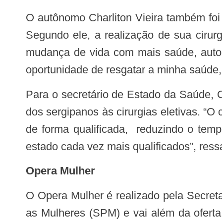
O autônomo Charliton Vieira também foi um dos pacientes que compareceu ao dia do lançamento da fase 2 do Opera Sergipe.
Segundo ele, a realização de sua cirurg
mudança de vida com mais saúde, autoe
oportunidade de resgatar a minha saúde,
Para o secretário de Estado da Saúde, Cláudio Mitidieri, o Opera Sergipe representa o avanço do estado no acesso qualificado
dos sergipanos às cirurgias eletivas. 
de forma qualificada, reduzindo o temp
estado cada vez mais qualificados”, ressa
Opera Mulher
O Opera Mulher é realizado pela Secretaria de Estado da Saúde (SES), com o apoio da Secretaria de Estado de Políticas para
as Mulheres (SPM) e vai além da ofert