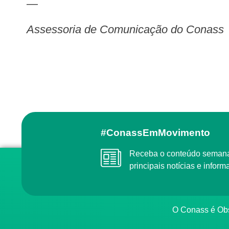
—
Assessoria de Comunicação do Conass
#ConassEmMovimento
Receba o conteúdo semanal do Conass com as
principais notícias e info
O Conass é O