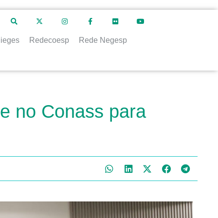
ieges
Redecoesp
Rede Negesp
-se no Conass para