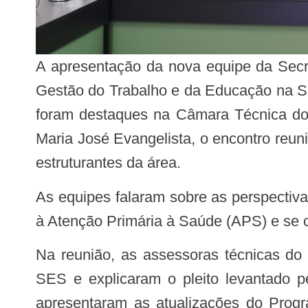
A apresentação da nova equipe da Secretaria de Atenção Primária à Saúde, do Ministério da Saúde (Saps), da Secretaria de
Gestão do Trabalho e da Educação na S
foram destaques na Câmara Técnica do
Maria José Evangelista, o encontro reun
estruturantes da área.
As equipes falaram sobre as perspectivas de atuação na secretaria e ouviu as principais necessidades dos estados em relação
à Atenção Primária à Saúde (APS) e se c
Na reunião, as assessoras técnicas do Conass Luciana Vieira e Luciana Tolêdo, também conversaram com os técnicos das
SES e explicaram o pleito levantado p
apresentaram as atualizações do Prog