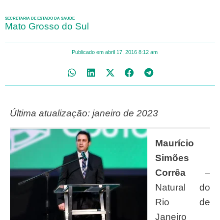
SECRETARIA DE ESTADO DA SAÚDE
Mato Grosso do Sul
Publicado em
abril 17, 2016
8:12 am
Última atualização: janeiro de 2023
Maurício
Simões
Corrêa
–
Natural do
Rio de
Janeiro