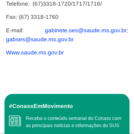
Telefone: (67)3318-1720/1717/1716/
Fax: (67) 3318-1760
E-mail:
gabinete.ses@saude.ms.gov.br
;
gabses@saude.ms.gov.br
www.saude.ms.gov.br
#ConassEmMovimento
Receba o conteúdo semanal do Conass com
as principais notícias e informações do SUS