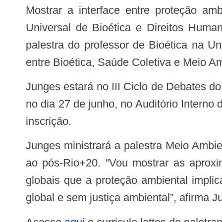
Mostrar a interface entre proteção ambiental e governança global e como essas relações estão presentes na Declaração
Universal de Bioética e Direitos Hum
palestra do professor de Bioética na U
entre Bioética, Saúde Coletiva e Meio A
Junges estará no III Ciclo de Debates do Núcleo de Estudos sobre Bioética e Diplomacia em Saúde (Nethis/Opas/UnB/Fiocruz),
no dia 27 de junho, no Auditório Interno 
inscrição.
Junges ministrará a palestra Meio Ambiente e Governança Global: da Declaração Universal sobre Bioética e Direitos Humanos
ao pós-Rio+20. “Vou mostrar as aproxi
globais que a proteção ambiental implic
global e sem justiça ambiental”, afirma J