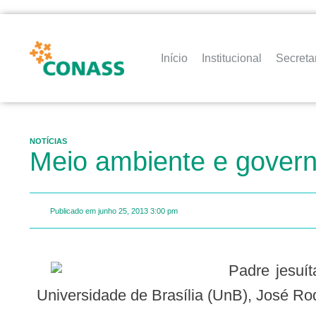
Início
Institucional
Secreta
NOTÍCIAS
Meio ambiente e govern
Publicado em
junho 25, 2013
3:00 pm
Padre jesuíta e professor de Bioética na Universidade do Vale do Rio dos Sinos (Unisinos) e da
Universidade de Brasília (UnB), José Ro