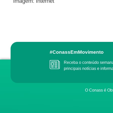
Imagem: Internet
#ConassEmMovimento
Receba o conteúdo semanal do Conass com as
principais notícias e info
O Conass é O