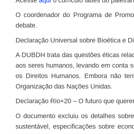
Acesse
aqui
o curriculo lattes do paletran
O coordenador do Programa de Promoção da Saúde, Ambiente e Trabalho (PSAT/Fiocruz), Jorge Machado, participará do
debate.
Declaração Universal sobre Bioética e 
A DUBDH trata das questões éticas relacionadas à medicina, às ciências da vida e às tecnologias associadas quando aplicadas
aos seres humanos, levando em conta su
os Direitos Humanos. Embora não ten
Organização das Nações Unidas.
Declaração Rio+20 – O futuro que quer
O documento excluiu os detalhes sobre repasses financeiros, imposição de cifras, criação do fundo para o desenvolvimento
sustentável, especificações sobre econ