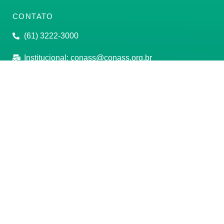
CONTATO
(61) 3222-3000
Institucional:
conass@conass.org.br
Setor Comercial Sul, Quadra 9, Torre C, Sala 1105,
Edifício Parque Cidade Corporate Brasília/DF CEP:
70308-200
Razão Social: Conselho Nacional de Secretários de
Saúde
CNPJ: 00.718.205/0001-07