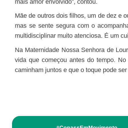
mais amor envolvido”, contou.
Mãe de outros dois filhos, um de dez e outro de seis anos, Alessandra reconhece que o ritmo de um bebê prematuro é diferente,
mas se sente segura com o acompanham
multidisciplinar muito atenciosa. É um 
Na Maternidade Nossa Senhora de Lourdes, cada incubadora guarda uma história, e cada colo se transforma em extensão da
vida que começou antes do tempo. No s
caminham juntos e que o toque pode ser 
#ConassEmMovimento