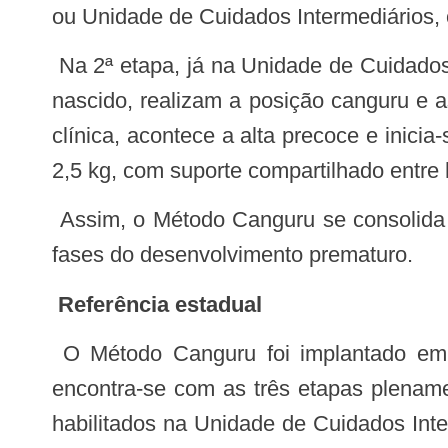
ou Unidade de Cuidados Intermediários, o
Na 2ª etapa, já na Unidade de Cuidados Intermediários Canguru (UCINCa), os pais permanecem continuamente com o recém-
nascido, realizam a posição canguru e 
clínica, acontece a alta precoce e inic
2,5 kg, com suporte compartilhado entre 
Assim, o Método Canguru se consolida como um cuidado contínuo que integra hospital, família e rede de saúde em todas as
fases do desenvolvimento prematuro.
Referência estadual
O Método Canguru foi implantado em Sergipe em 2004, inicialmente na Maternidade Hildete Falcão Batista. Atualmente,
encontra-se com as três etapas plenam
habilitados na Unidade de Cuidados Int