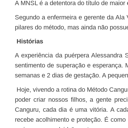
A MNSL é a detentora do título de maior 
Segundo a enfermeira e gerente da Ala Verde da unidade, Juliana Fonseca, outras maternidades públicas do estado já adotam
pilares do método, mas ainda não possue
Histórias
A experiência da puérpera Alessandra Santos Rodrigues traduz o que os números e protocolos não conseguem expressar: o
sentimento de superação e esperança. M
semanas e 2 dias de gestação. A pequen
Hoje, vivendo a rotina do Método Canguru, Alessandra descreve o processo como um aprendizado diário. “Eu aprendi que, para
poder criar nossos filhos, a gente pr
Canguru, cada dia é uma vitória. A ca
recebe acolhimento e proteção. É como 