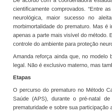
De acordo com a coordenadora estadual do Método Canguru, Amanda da Silva Andrade Prado, os benefícios são amplos e
cientificamente comprovados. “Entre as
neurológica, maior sucesso no aleit
morbimortalidade do prematuro. Mas é i
apenas a parte mais visível do método. E
controle do ambiente para proteção neur
Amanda reforça ainda que, no modelo brasileiro, o contato pele a pele pode ser realizado pela mãe, pelo pai ou responsável
legal. Não é exclusivo materno, mas tamb
Etapas
O percurso do prematuro no Método Canguru não se inicia apenas na internação. Ele começa ainda na Atenção Primária à
Saúde (APS), durante o pré-natal de 
prematuridade e sobre sua participação 