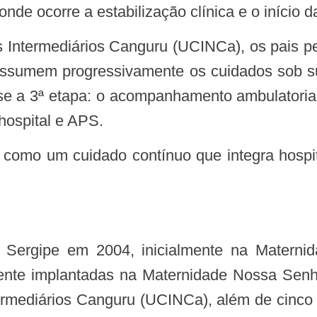
nde ocorre a estabilização clínica e o início 
assumem progressivamente os cuidados sob s
ia-se a 3ª etapa: o acompanhamento ambulatori
hospital e APS.
ente implantadas na Maternidade Nossa Senho
ermediários Canguru (UCINCa), além de cinco 