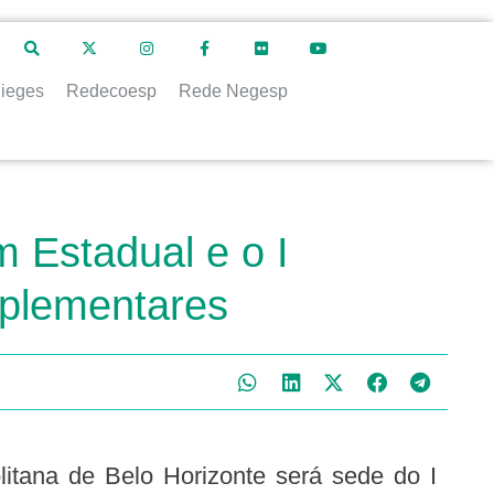
ieges
Redecoesp
Rede Negesp
m Estadual e o I
mplementares