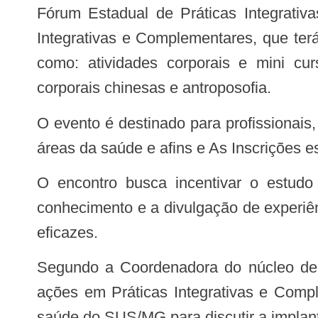
Fórum Estadual de Práticas Integrativ
Integrativas e Complementares, que ter
como: atividades corporais e mini curs
corporais chinesas e antroposofia.
O evento é destinado para profissionais, gestores públicos, professores, pesquisadores, controle social, estudantes de diversas
áreas da saúde e afins e As Inscrições e
O encontro busca incentivar o estudo e a pesquisa na área das PIC’s e promover a troca de saberes, atualização do
conhecimento e a divulgação de experiên
eficazes.
Segundo a Coordenadora do núcleo de Práticas Integrativas e complementares, Heloísa Monteiro, o objetivo é fortalecer as
ações em Práticas Integrativas e Compl
saúde do SUS/MG para discutir a implan