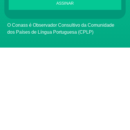
ASSINAR
O Conass é Observador Consultivo da Comunidade
dos Países de Língua Portuguesa (CPLP)
CONTATO
(61) 3222-3000
Institucional:
conass@conass.org.br
Setor Comercial Sul, Quadra 9, Torre C, Sala 1105,
Edifício Parque Cidade Corporate Brasília/DF CEP:
70308-200