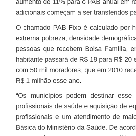
aumento de 11% para o PAB anual em re
adicionais começam a ser transferidos p
O chamado PAB Fixo é calculado por habitante e leva em conta as características locais, como percentual da população em
extrema pobreza, densidade demográfica
pessoas que recebem Bolsa Família, ent
habitante passará de R$ 18 para R$ 20 
com 50 mil moradores, que em 2010 rece
R$ 1 milhão esse ano.
“Os municípios podem destinar esse recurso para o custeio das Unidades Básicas de Saúde (UBS), pagamento dos
profissionais de saúde e aquisição de e
profissionais e um atendimento de maio
Básica do Ministério da Saúde. De acord