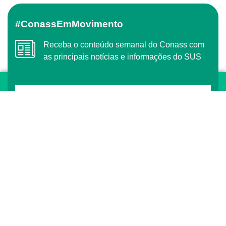
#ConassEmMovimento
Receba o conteúdo semanal do Conass com
as principais notícias e informações do SUS
ASSINAR
O Conass é Observador Consultivo da Comunidade
dos Países de Língua Portuguesa (CPLP)