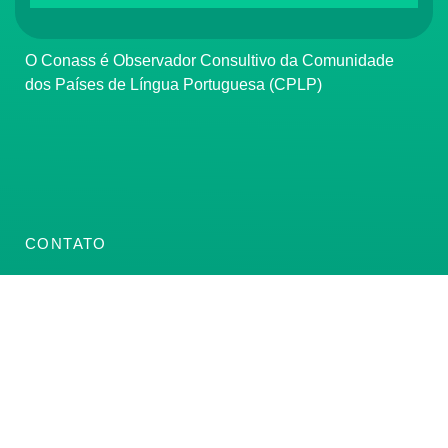
O Conass é Observador Consultivo da Comunidade
dos Países de Língua Portuguesa (CPLP)
CONTATO
(61) 3222-3000
Institucional:
conass@conass.org.br
Setor Comercial Sul, Quadra 9, Torre C, Sala 1105,
Edifício Parque Cidade Corporate Brasília/DF CEP:
70308-200