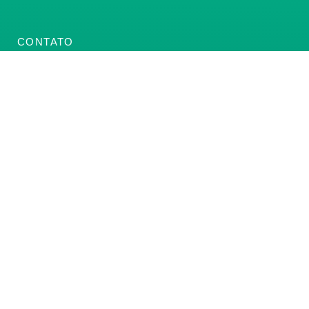
CONTATO
(61) 3222-3000
Institucional:
conass@conass.org.br
Setor Comercial Sul, Quadra 9, Torre C, Sala 1105,
Edifício Parque Cidade Corporate Brasília/DF CEP:
70308-200
Razão Social: Conselho Nacional de Secretários de
Saúde
CNPJ: 00.718.205/0001-07