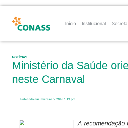
Início
Institucional
Secreta
NOTÍCIAS
Ministério da Saúde orie
neste Carnaval
Publicado em
fevereiro 5, 2016
1:19 pm
A recomendação inclui os viajantes e também aqueles que vão ficar em casa durante o feriado. Foliões