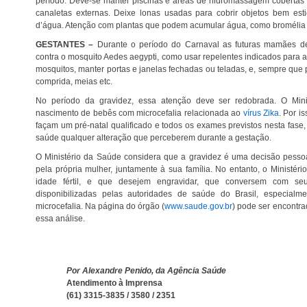
período. Deve-se manter piscinas e áreas de hidromassagem cobertas 
canaletas externas. Deixe lonas usadas para cobrir objetos bem est
d’água. Atenção com plantas que podem acumular água, como bromélia
GESTANTES –
Durante o período do Carnaval as futuras mamães d
contra o mosquito Aedes aegypti, como usar repelentes indicados para 
mosquitos, manter portas e janelas fechadas ou teladas, e, sempre que
comprida, meias etc.
No período da gravidez, essa atenção deve ser redobrada. O Ministério da Saúde está investigando o
nascimento de bebês com microcefalia relacionada ao
vírus Zika
. Por i
façam um pré-natal qualificado e todos os exames previstos nesta fase,
saúde qualquer alteração que perceberem durante a gestação.
O Ministério da Saúde considera que a gravidez é uma decisão pessoal, que deve ser avaliada e ponderada
pela própria mulher, juntamente à sua família. No entanto, o Minist
idade fértil, e que desejem engravidar, que conversem com se
disponibilizadas pelas autoridades de saúde do Brasil, especialm
microcefalia. Na página do órgão (
www.saude.gov.br
) pode ser encontr
essa análise.
Por Alexandre Penido, da Agência Saúde
Atendimento à Imprensa
(61) 3315-3835 / 3580 / 2351