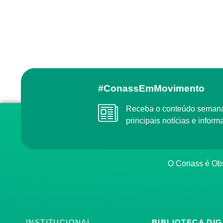
#ConassEmMovimento
Receba o conteúdo semanal do Conass com as
principais notícias e info
O Conass é O
INSTITUCIONAL
BIBLIOTECA DIG