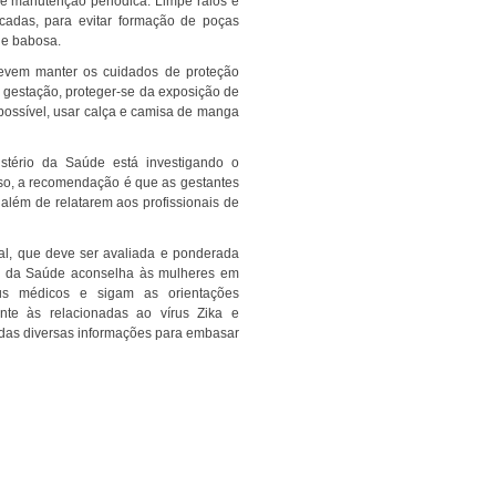
e manutenção periódica. Limpe ralos e
icadas, para evitar formação de poças
 e babosa.
evem manter os cuidados de proteção
a gestação, proteger-se da exposição de
 possível, usar calça e camisa de manga
sso, a recomendação é que as gestantes
 além de relatarem aos profissionais de
ério da Saúde aconselha às mulheres em
us médicos e sigam as orientações
ente às relacionadas ao vírus Zika e
adas diversas informações para embasar