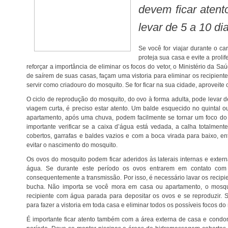
devem ficar atent
levar de 5 a 10 di
Se você for viajar durante o carnaval ou, caso resolva ficar na cidade,
proteja sua casa e evite a prol
reforçar a importância de eliminar os focos do vetor, o Ministério da S
de saírem de suas casas, façam uma vistoria para eliminar os recipie
servir como criadouro do mosquito. Se for ficar na sua cidade, aproveite 
O ciclo de reprodução do mosquito, do ovo à forma adulta, pode levar de 5 a 10 dias. Por isso, mesmo em uma
viagem curta, é preciso estar atento. Um balde esquecido no quintal 
apartamento, após uma chuva, podem facilmente se tornar um foco do 
importante verificar se a caixa d’água está vedada, a calha totalme
cobertos, garrafas e baldes vazios e com a boca virada para baixo, 
evitar o nascimento do mosquito.
Os ovos do mosquito podem ficar aderidos às laterais internas e externas dos recipientes por até um ano sem
água. Se durante este período os ovos entrarem em contato com 
consequentemente a transmissão. Por isso, é necessário lavar os recip
bucha. Não importa se você mora em casa ou apartamento, o mosq
recipiente com água parada para depositar os ovos e se reproduzir. 
para fazer a vistoria em toda casa e eliminar todos os possíveis focos do
É importante ficar atento também com a área externa de casa e condomínios, além das piscinas durante esse