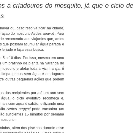
os a criadouros do mosquito, já que o ciclo 
as
iferação do mosquito Aedes aegypti. Para
aúde recomenda aos viajantes que, antes
ntes que possam acumular água parada e
o feriado e faça essa busca.
ou um pratinho de planta na varanda do
mosquito e afetar toda a vizinhança. É
nte limpa, pneus sem água e em lugares
entre outras pequenas ações que podem
água, o ciclo evolutivo recomeça e,
ientes com água e sabão, utilizando uma
uito
Aedes aegypti
pode encontrar um
São suficientes 15 minutos por semana
 mosquito.