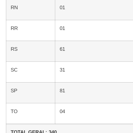
RN
01
RR
01
RS
61
SC
31
SP
81
TO
04
TOTAL GERAL: 340