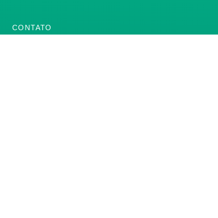
CONTATO
(61) 3222-3000
Institucional:
conass@conass.org.br
Setor Comercial Sul, Quadra 9, Torre C, Sala 1105,
Edifício Parque Cidade Corporate Brasília/DF CEP:
70308-200
Razão Social: Conselho Nacional de Secretários de
Saúde
CNPJ: 00.718.205/0001-07