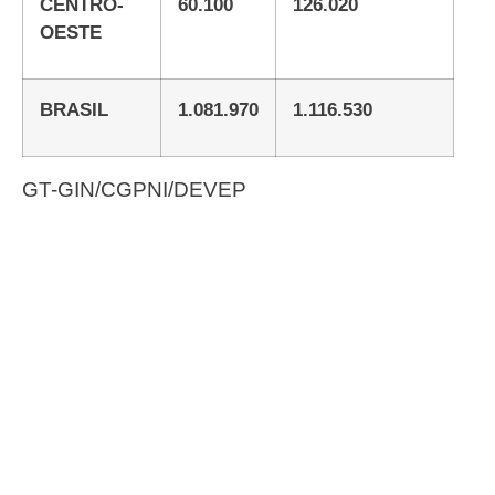
CENTRO-
60.100
126.020
OESTE
BRASIL
1.081.970
1.116.530
GT-GIN/CGPNI/DEVEP
Fonte: Agência Saúde
#ConassEmMovimento
Receba o conteúdo semanal do Conass com