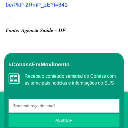
be/PkP-2RmP_zE?t=841
—
Fonte: Agência Saúde – DF
#ConassEmMovimento
Receba o conteúdo semanal do Conass com
as principais notícias e informações do SUS
ASSINAR