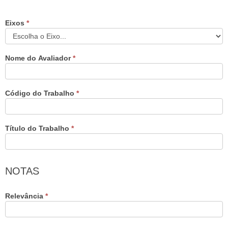
Eixos
Se você
*
MOSTRA
é
NACIONAL -
humano,
deixe
CRITÉRIOS
este
Nome do Avaliador
*
PARA
campo
em
DESEMPATE
branco.
DOS
Código do Trabalho
*
TRABALHOS
POR EIXO
Título do Trabalho
*
NOTAS
Relevância
*