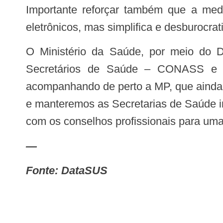
Importante reforçar também que a medida em nada altera os processos que já ocorrem hoje na saúde, seja em papel ou
eletrônicos, mas simplifica e desburocra
O Ministério da Saúde, por meio do Departamento de Informática do SUS – DATASUS/SE/MS, o Conselho Nacional de
Secretários de Saúde – CONASS e 
acompanhando de perto a MP, que ainda 
e manteremos as Secretarias de Saúde i
com os conselhos profissionais para u
—
Fonte: DataSUS