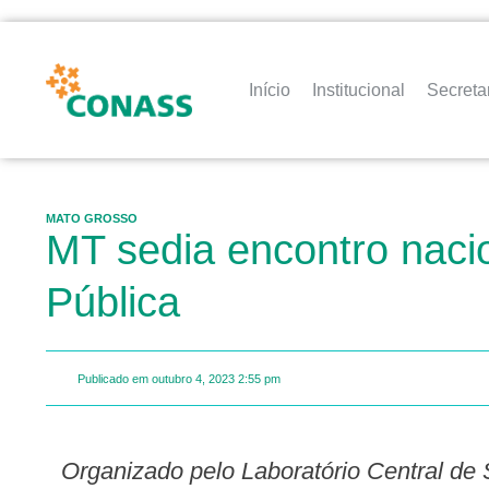
Início
Institucional
Secreta
MATO GROSSO
MT sedia encontro naci
Pública
Publicado em
outubro 4, 2023
2:55 pm
Organizado pelo Laboratório Central de Saúde Pública de Mato Grosso (Lacen-MT), evento ocorre nesta terça e quarta-feira (03