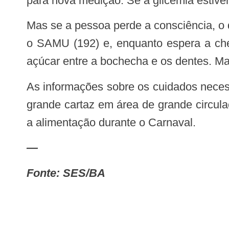
para nova medição. Se a glicemia estiver 
Mas se a pessoa perde a consciência, o quadro se caracteriza como hipoglicemia grave, exigindo assistência médica. Ligar para
o SAMU (192) e, enquanto espera a che
açúcar entre a bochecha e os dentes. Ma
As informações sobre os cuidados necessários para brincar o Carnaval com segurança estão sendo apresentadas também num
grande cartaz em área de grande circul
a alimentação durante o Carnaval.
—
Fonte: SES/BA