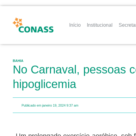
Início
Institucional
Secreta
BAHIA
No Carnaval, pessoas c
hipoglicemia
Publicado em
janeiro 19, 2024
9:37 am
Um prolongado exercício aeróbico, sob forte sol, como acontece no Carnaval, exige do corpo muita energia. Portanto, pessoas