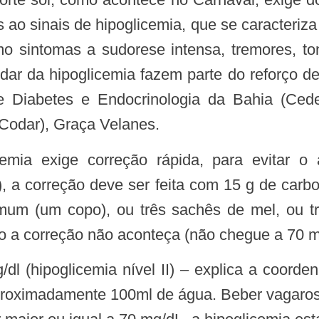
 ao sinais de hipoglicemia, que se caracteriz
o sintomas a sudorese intensa, tremores, to
uidar da hipoglicemia fazem parte do reforço 
e Diabetes e Endocrinologia da Bahia (Ce
Codar), Graça Velanes.
dl), a correção deve ser feita com 15 g de car
mum (um copo), ou três sachês de mel, ou t
o a correção não aconteça (não chegue a 70 mg
proximadamente 100ml de água. Beber vagaros