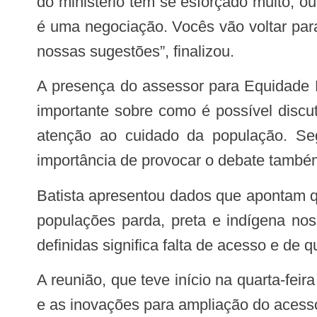
do ministério tem se esforçado muito, 
é uma negociação. Vocês vão voltar para
nossas sugestões”, finalizou.
A presença do assessor para Equidade Racial em Saúde do Ministério da Saúde, Luiz Eduardo Batista, levantou uma reflexão
importante sobre como é possível discu
atenção ao cuidado da população. Se
importância de provocar o debate tamb
Batista apresentou dados que apontam que sinais e sintomas mal definidos estão entre as cinco principais causas de morte nas
populações parda, preta e indígena no
definidas significa falta de acesso e de 
A reunião, que teve início na quarta-feira (14), também abordou a saúde digital como componente estruturante da APS do futuro
e as inovações para ampliação do acesso 