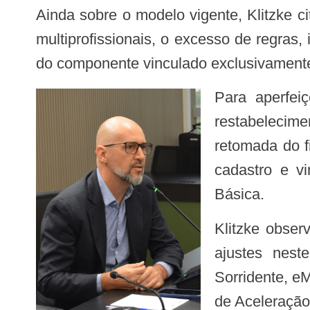
Ainda sobre o modelo vigente, Klitzke citou algumas limitações como o fim do cofinanciamento federal indutor para as equipes
multiprofissionais, o excesso de regras
do componente vinculado exclusivamente
Para aperfeiçoar algumas dessas questões, foram apresentadas alternativas que vão desde o
restabelecime
retomada do f
cadastro e v
Básica.
Klitzke observou ainda que nem todos os componentes do financiamento federal em APS sofrerão
ajustes nest
Sorridente, e
de Aceleraçã