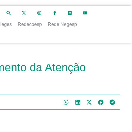
ieges
Redecoesp
Rede Negesp
mento da Atenção