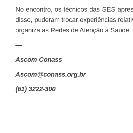
No encontro, os técnicos das SES apresentaram os avanços e os desafios da APS nas Secretarias Estaduais de Saúde. Além
disso, puderam trocar experiências relat
organiza as Redes de Atenção à Saúde.
—
Ascom Conass
ascom@conass.org.br
(61) 3222-300