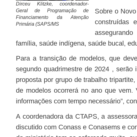
Dirceu Klitzke, coordenador-
Sobre o Novo PAC APS, o coordenador afirmou que 3.600 Unidades Básicas de Saúde (UBS) serão
Geral de Programação de
Financiamento da Atenção
construídas 
Primária (SAPS/MS
assegurando 
família, saúde indígena, saúde bucal, ed
Para a transição de modelos, que deve ocorrer no próximo ano, serão definidos 15 indicadores ainda em 2023. A partir do
segundo quadrimestre de 2024 , serão i
proposta por grupo de trabalho tripart
de modelos ocorrerá no ano que vem.
informações com tempo necessário”, conc
A coordenadora da CTAPS, a assessora técnica do Conass, Maria José Evangelista, ressaltou que o Ministério da Saúde tem
discutido com Conass e Conasems e con