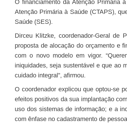
O financiamento da Atenção Primária à Saúde (APS) foi destaque hoje (15), na reunião da Câmara Técnica do Conass de
Atenção Primária à Saúde (CTAPS), que 
Saúde (SES).
Dirceu Klitzke, coordenador-Geral de Programação de Financiamento da Atenção Primária (SAPS/MS), apresentou a nova
proposta de alocação do orçamento e fin
com o novo modelo em vigor. “Queremo
iniquidades, seja sustentável e que ao
cuidado integral”, afirmou.
O coordenador explicou que optou-se por aperfeiçoar o sistema de financiamento já vigente (Previne Brasil) e apontou alguns
efeitos positivos da sua implantação c
uso dos sistemas de informação; e a in
com ênfase no cadastramento de pessoas