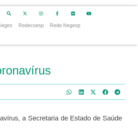
ieges
Redecoesp
Rede Negesp
oronavírus