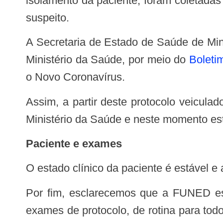
isolamento da paciente, foram coletadas 
suspeito.
A Secretaria de Estado de Saúde de Minas Gerais informa que teve acesso nesta quinta-feira (23/01) às orientações oficiais do
Ministério da Saúde, por meio do
Boleti
o Novo Coronavírus.
Assim, a partir deste protocolo veiculado nesta quinta-feira, 23/01, o Estado de Minas Gerais irá adotar as recomendações do
Ministério da Saúde e neste momento est
Paciente e exames
O estado clínico da paciente é estável 
Por fim, esclarecemos que a FUNED está realizando exames para Influenza e para outros vírus respiratórios, que já são os
exames de protocolo, de rotina para tod