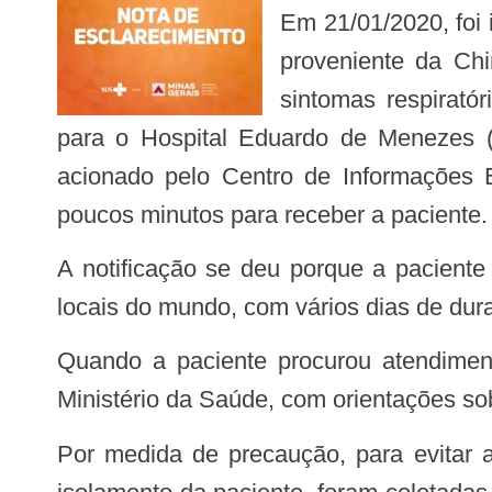
Em 21/01/2020, foi identificada na UPA Centro Sul de Belo Horizonte uma paciente, brasileira, de 35 anos,
proveniente da Ch
sintomas respirató
para o Hospital Eduardo de Menezes 
acionado pelo Centro de Informações
poucos minutos para receber a paciente.
A notificação se deu porque a paciente esteve em um evento internacional na China, teve contato com pessoas de diversos
locais do mundo, com vários dias de dur
Quando a paciente procurou atendimento no município de Belo Horizonte, a SES-MG ainda não dispunha do protocolo do
Ministério da Saúde, com orientações so
Por medida de precaução, para evitar a disseminação de uma possível nova doença, ainda desconhecida, foi decidido pelo