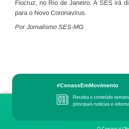
Fiocruz, no Rio de Janeiro. A SES irá d
para o Novo Coronavírus.
Por Jornalismo SES-MG
#ConassEmMovimento
Receba o conteúdo semanal do Conass com as
principais notícias e info
O Conass é O