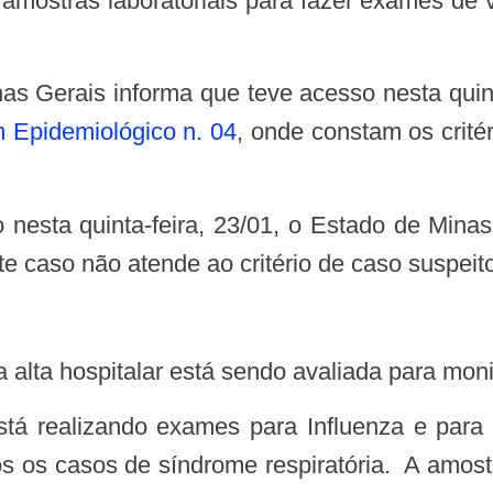
amostras laboratoriais para fazer exames de v
m Epidemiológico n. 04
, onde constam os crité
e caso não atende ao critério de caso suspeit
e a alta hospitalar está sendo avaliada para mon
os os casos de síndrome respiratória. A amost