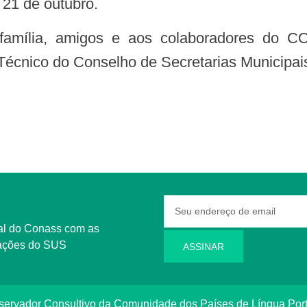
 21 de outubro.
écnico do Conselho de Secretarias Municipai
rmações do SUS
ASSINAR
bservador Consultivo da Comunidade dos Países de Língua Po