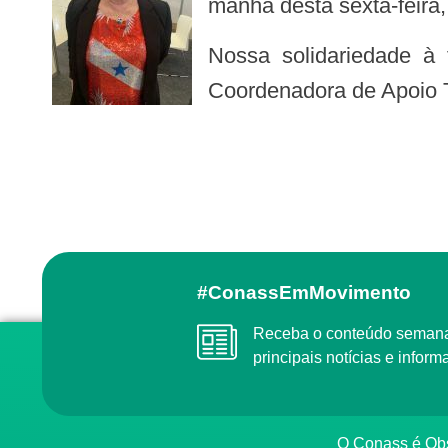
manhã desta sexta-feira,
Nossa solidariedade à família, amigos e aos colaboradores do COSEMS Pará onde Ângela atuou como
Coordenadora de Apoio T
#ConassEmMovimento
Receba o conteúdo semanal do Conass com as
principais notícias e info
O Conass é O