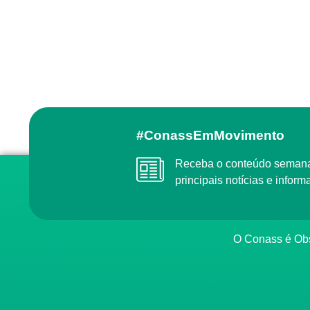
#ConassEmMovimento
Receba o conteúdo semanal do Conass com as
principais notícias e info
O Conass é O