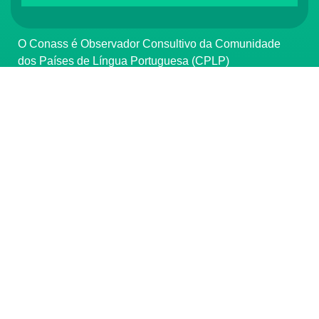
O Conass é Observador Consultivo da Comunidade
dos Países de Língua Portuguesa (CPLP)
CONTATO
(61) 3222-3000
Institucional:
conass@conass.org.br
Setor Comercial Sul, Quadra 9, Torre C, Sala 1105,
Edifício Parque Cidade Corporate Brasília/DF CEP:
70308-200