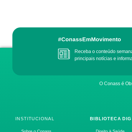
#ConassEmMovimento
Receba o conteúdo semanal do Conass com as
principais notícias e info
O Conass é O
INSTITUCIONAL
BIBLIOTECA DIG
Sobre o Conass
Direito à Saúde