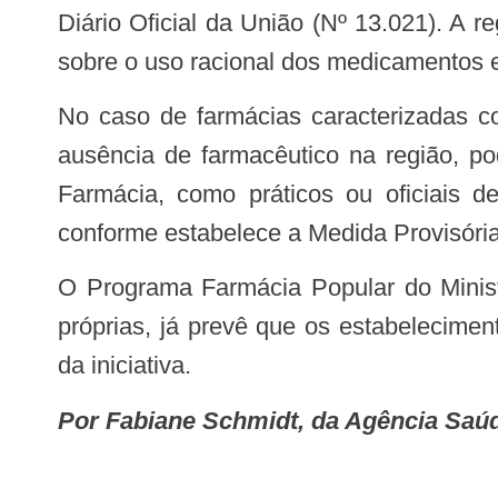
Diário Oficial da União (Nº 13.021). A 
sobre o uso racional dos medicamentos e 
No caso de farmácias caracterizadas como micro e pequenas empresas, esses estabelecimentos, desde que comprovada a
ausência de farmacêutico na região, po
Farmácia, como práticos ou oficiais d
conforme estabelece a Medida Provisóri
O Programa Farmácia Popular do Ministério da Saúde, que já conta com mais de 30 mil drogarias credenciadas e unidades
próprias, já prevê que os estabelecimen
da iniciativa.
Por Fabiane Schmidt, da Agência Saú