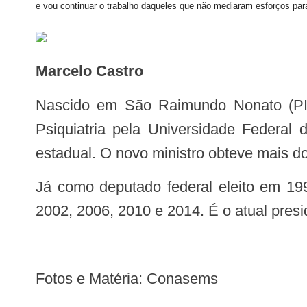
e vou continuar o trabalho daqueles que não mediaram esforços para
Marcelo Castro
Nascido em São Raimundo Nonato (PI), Castro é formado em Medicina pela Universidade Federal do Piauí e Doutor em
Psiquiatria pela Universidade Federal 
estadual. O novo ministro obteve mais d
Já como deputado federal eleito em 1998, Castro se tronou secretário de Agricultura, reelegendo-se para câmara federal em
2002, 2006, 2010 e 2014. É o atual pres
Fotos e Matéria: Conasems