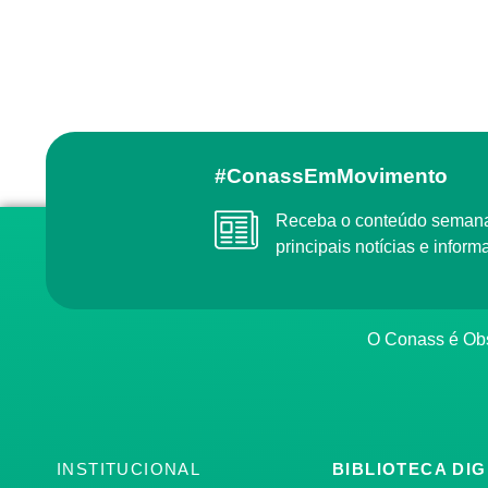
#ConassEmMovimento
Receba o conteúdo semanal do Conass com as
principais notícias e info
O Conass é O
INSTITUCIONAL
BIBLIOTECA DIG