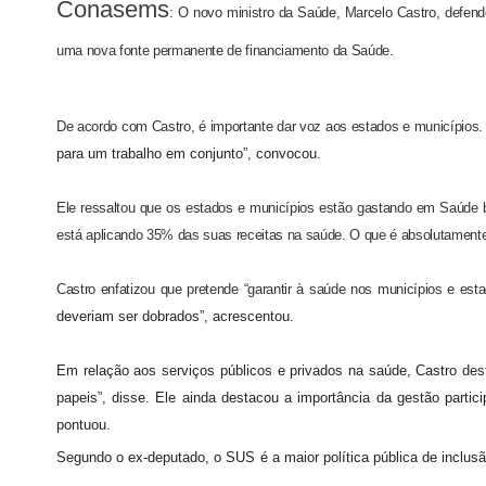
Conasems
: O novo ministro da Saúde, Marcelo Castro, defende
uma nova fonte permanente de financiamento da Saúde.
De acordo com Castro, é importante dar voz aos estados e municípios. 
para um trabalho em conjunto”, convocou.
Ele ressaltou que os estados e municípios estão gastando em Saúde bem mais que 15%, o mínimo exigido por lei, e mesmo assim os recursos não são suficientes. “Cito como exemplo o meu município em Teresina, que
está aplicando 35% das suas receitas na saúde. O que é absolutamente
Castro enfatizou que pretende “garantir à saúde nos municípios e 
deveriam ser dobrados”, acrescentou.
Em relação aos serviços públicos e privados na saúde, Castro destacou que o público deve exercer o papel de controlar e fiscalizar. “Cabe ao privado complementar o público e não deve haver uma inversão de
papeis”, disse. Ele ainda destacou a importância da gestão partici
pontuou.
Segundo o ex-deputado, o SUS é a maior política pública de inclusã