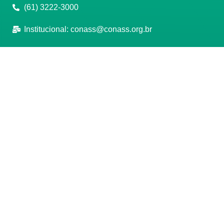
(61) 3222-3000
Institucional:
conass@conass.org.br
Setor Comercial Sul, Quadra 9, Torre C, Sala 1105,
Edifício Parque Cidade Corporate Brasília/DF CEP:
70308-200
Razão Social: Conselho Nacional de Secretários de
Saúde
CNPJ: 00.718.205/0001-07