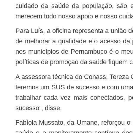
cuidado da saúde da população, são es
merecem todo nosso apoio e nosso cuidad
Para Luís, a oficina representa a união dos três entes e o fortalecimento dos profissionais de saúde, que vem cumprindo o papel
de melhorar a qualidade e o acesso da
nos municípios de Pernambuco é o meu 
políticas de promoção da saúde fiquem c
A assessora técnica do Conass, Tereza Cristina, destacou que se não houver colaboração entre todos os atores envolvidos, não
teremos um SUS de sucesso e com uma re
trabalhar cada vez mais conectados, p
sucesso”, disse.
Fabíola Mussato, da Umane, reforçou o apoio da associação civil nas RAS. Para ela, é fundamental a ampliação do acesso à
saúde e o monitoramento contínuo dos 