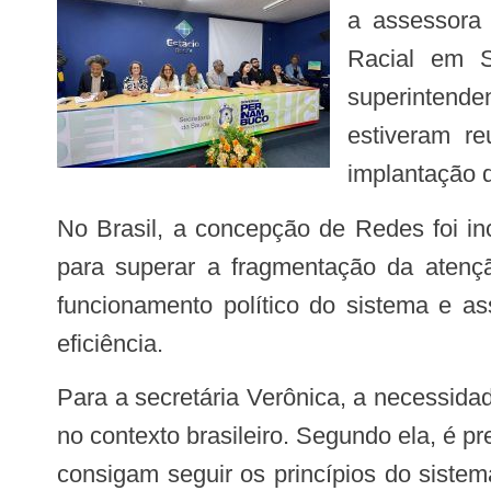
a assessora 
Racial em S
superintend
estiveram re
implantação 
No Brasil, a concepção de Redes foi incorporada oficialmente ao Sistema Único de Saúde (SUS), em 2004, como estratégia
para superar a fragmentação da atençã
funcionamento político do sistema e as
eficiência.
Para a secretária Verônica, a necessidade de fortalecimento das RAS e do processo de regionalização tem-se tornado evidente
no contexto brasileiro. Segundo ela, é 
consigam seguir os princípios do sistem