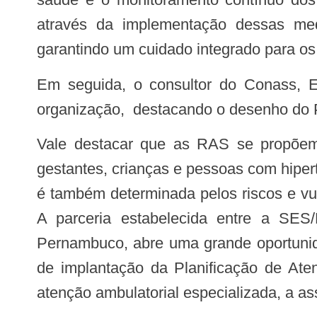
através da implementação dessas med
garantindo um cuidado integrado para os
Em seguida, o consultor do Conass, Eugênio Vilaça, fez uma conferência sobre as Redes de Atenção à Saúde e a sua
organização, destacando o desenho do P
Vale destacar que as RAS se propõem a organizar o cuidado da saúde da população, com foco na saúde das mulheres
gestantes, crianças e pessoas com hipe
é também determinada pelos riscos e vul
A parceria estabelecida entre a SE
Pernambuco, abre uma grande oportunid
de implantação da Planificação de At
atenção ambulatorial especializada, a ass