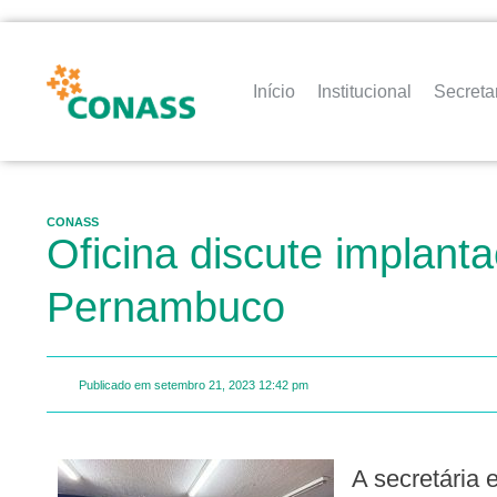
Início
Institucional
Secreta
CONASS
Oficina discute implan
Pernambuco
Publicado em
setembro 21, 2023
12:42 pm
A secretária executiva de Vigilância em Saúde e Atenção Primária de Pernambuco, Verônica Galvão,