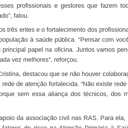
ses profissionais e gestores que fazem to
o”, falou.
 população à saúde pública. “Pensar com v
principal papel na oficina. Juntos vamos pe
ada vez melhores”, reforçou.
de de atenção fortalecida. “Não existe red
orque sem essa aliança dos técnicos, dos m
fatores de risco na Atenção Primária à Saú