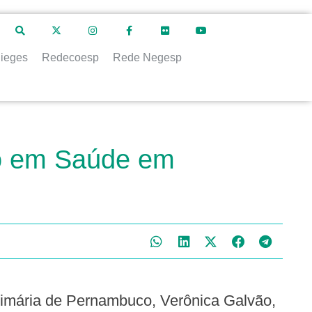
ieges
Redecoesp
Rede Negesp
ão em Saúde em