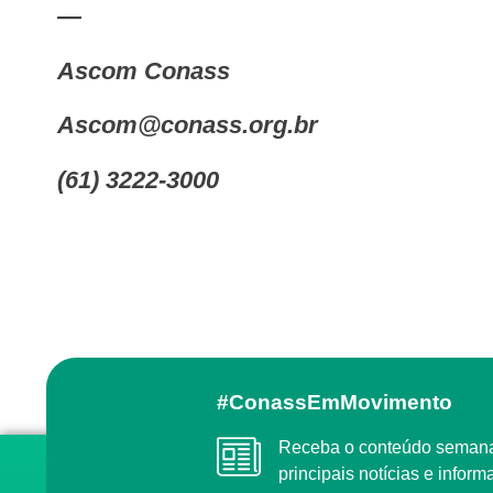
—
Ascom Conass
ascom@conass.org.br
(61) 3222-3000
#ConassEmMovimento
Receba o conteúdo semanal do Conass com as
principais notícias e info