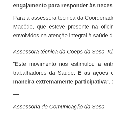
engajamento para responder às necess
Para a assessora técnica da Coordenadoria de Políticas de Educação, Trabalho e Pesquisa em Saúde (Coeps) da Sesa, Kilvia
Macêdo, que esteve presente na ofici
envolvidos na atenção integral à saúde 
Assessora técnica da Coeps da Sesa, K
“Este movimento nos estimulou a entrar em discussões sobre as potencialidades e desafios no cenário da saúde dos
trabalhadores da Saúde.
E as ações 
maneira extremamente participativa
”,
—
Assessoria de Comunicação da Sesa