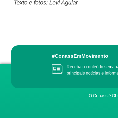
Texto e fotos: Levi Aguiar
#ConassEmMovimento
Receba o conteúdo semanal do Conass com as
principais notícias e info
O Conass é O