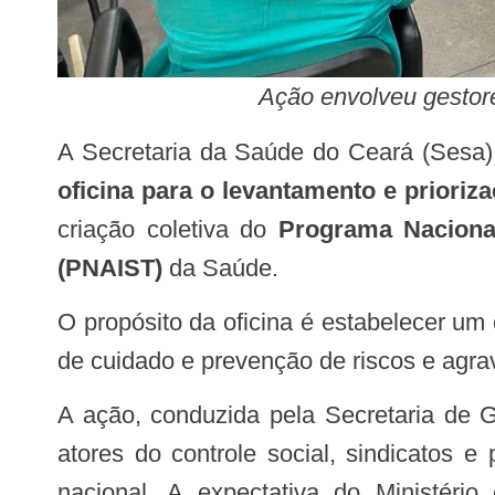
Ação envolveu gestores
A Secretaria da Saúde do Ceará (Sesa)
oficina para o levantamento e priori
criação coletiva do
Programa Naciona
(PNAIST)
da Saúde.
O propósito da oficina é estabelecer um
de cuidado e prevenção de riscos e agra
A ação, conduzida pela Secretaria de Gestão do Trabalho e da Educação (SGTES) do MS, envolveu gestores, funcionários,
atores do controle social, sindicatos e
nacional. A expectativa do Ministér