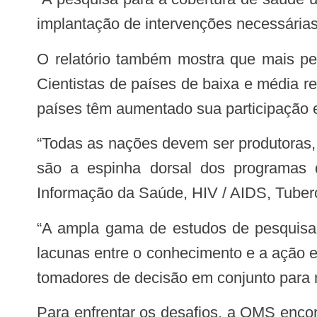
implantação de intervenções necessárias 
O relatório também mostra que mais pesquisa em saúde está sendo publicada como resultado de colaboração internacional.
Cientistas de países de baixa e média r
países têm aumentado sua participação 
“Todas as nações devem ser produtoras, bem como consumidoras de pesquisa. A criatividade e a habilidade dos pesquisadores
são a espinha dorsal dos programas d
Informação da Saúde, HIV / AIDS, Tubercu
“A ampla gama de estudos de pesquisa básica e aplicada é essencial para alcançar a cobertura de saúde universal, mas as
lacunas entre o conhecimento e a ação e
tomadores de decisão em conjunto para m
Para enfrentar os desafios, a OMS encoraja os doadores internacionais e os governos nacionais não só a investir em pesquisa,