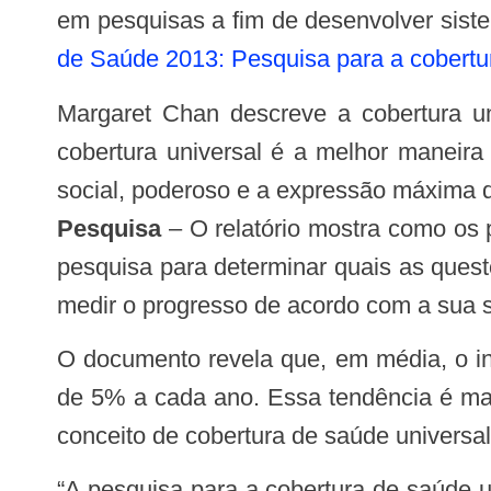
em pesquisas a fim de desenvolver siste
de Saúde 2013: Pesquisa para a cobertu
Margaret Chan descreve a cobertura universal como o conceito mais poderoso que a saúde pública tem para oferecer. “A
cobertura universal é a melhor maneira
social, poderoso e a expressão máxima da
Pesquisa
– O relatório mostra como os p
pesquisa para determinar quais as ques
medir o progresso de acordo com a sua s
O documento revela que, em média, o investimento nacional em pesquisa em países de baixa e média renda, cresce em torno
de 5% a cada ano. Essa tendência é mai
conceito de cobertura de saúde universal
“A pesquisa para a cobertura de saúde universal não é um luxo, mas sim, é fundamental para a descoberta, desenvolvimento e