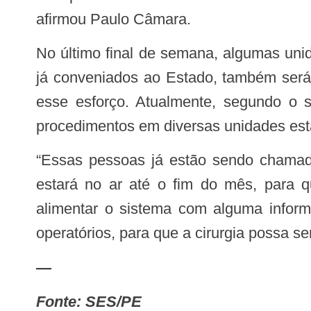
afirmou Paulo Câmara.
No último final de semana, algumas unidades já tiveram programação cirúrgica. Além das intervenções nos serviços próprios e
já conveniados ao Estado, também será 
esse esforço. Atualmente, segundo o s
procedimentos em diversas unidades est
“Essas pessoas já estão sendo chamadas pelo cadastro existente, mas também estamos desenvolvendo um aplicativo, que
estará no ar até o fim do mês, para
alimentar o sistema com alguma inform
operatórios, para que a cirurgia possa s
—
Fonte: SES/PE