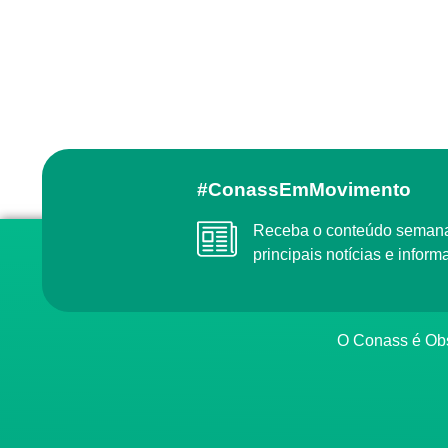
#ConassEmMovimento
Receba o conteúdo semanal do Conass com as
principais notícias e info
O Conass é O