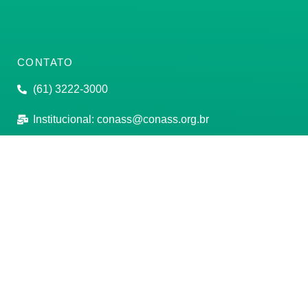
CONTATO
(61) 3222-3000
Institucional:
conass@conass.org.br
Setor Comercial Sul, Quadra 9, Torre C, Sala 1105,
Edifício Parque Cidade Corporate Brasília/DF CEP:
70308-200
Razão Social: Conselho Nacional de Secretários de
Saúde
CNPJ: 00.718.205/0001-07