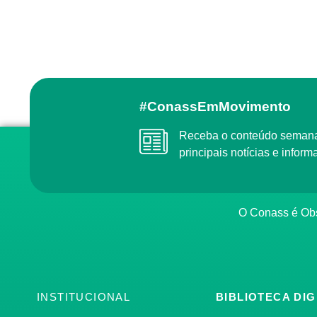
#ConassEmMovimento
Receba o conteúdo semanal do Conass com as
principais notícias e info
O Conass é O
INSTITUCIONAL
BIBLIOTECA DIG