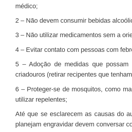
médico;
2 – Não devem consumir bebidas alcoóli
3 – Não utilizar medicamentos sem a or
4 – Evitar contato com pessoas com feb
5 – Adoção de medidas que possam reduzir a presença de mosquitos transmissores de doenças, com a eliminação de
criadouros (retirar recipentes que tenh
6 – Proteger-se de mosquitos, como manter portas e janelas fechadas ou teladas, usar calça e camisa de manga comprida e
utilizar repelentes;
Até que se esclarecem as causas do aumento da incidência dos casos de microcefalia na região Nordeste, as mulheres que
planejam engravidar devem conversar co