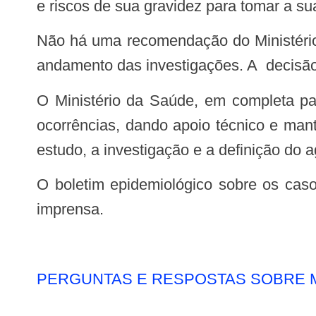
e riscos de sua gravidez para tomar a su
Não há uma recomendação do Ministério da Saúde para evitar a gravidez. As informações estão sendo divulgadas conforme o
andamento das investigações. A decisão 
O Ministério da Saúde, em completa parceria com as secretarias estaduais e municipais de saúde, continuará recebendo as
ocorrências, dando apoio técnico e ma
estudo, a investigação e a definição do 
O boletim epidemiológico sobre os casos de microcefalia no país será divulgado na próxima terça-feira (17), com coletiva de
imprensa.
PERGUNTAS E RESPOSTAS SOBRE 