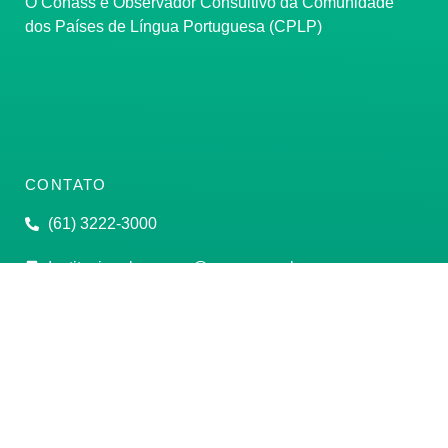
O Conass é Observador Consultivo da Comunidade
dos Países de Língua Portuguesa (CPLP)
CONTATO
(61) 3222-3000
Institucional:
conass@conass.org.br
Setor Comercial Sul, Quadra 9, Torre C, Sala 1105,
Edifício Parque Cidade Corporate Brasília/DF CEP:
70308-200
Razão Social: Conselho Nacional de Secretários de
Saúde