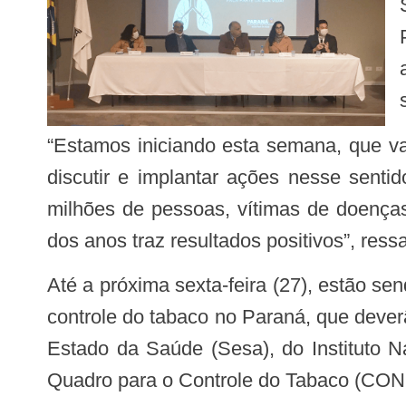
“Estamos iniciando esta semana, que vai culminar com o dia 31 de maio, Dia Mundial sem Tabaco. É de extrema importância
discutir e implantar ações nesse senti
milhões de pessoas, vítimas de doenças
dos anos traz resultados positivos”, res
Até a próxima sexta-feira (27), estão sendo realizadas uma série de reuniões e atividades para o fortalecimento de ações para o
controle do tabaco no Paraná, que dever
Estado da Saúde (Sesa), do Instituto 
Quadro para o Controle do Tabaco (CON