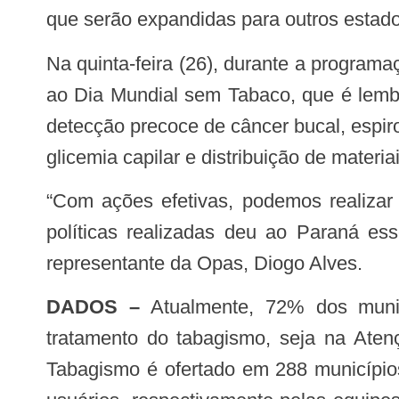
que serão expandidas para outros estado
Na quinta-feira (26), durante a programação, será realizada no centro da capital paranaense, uma série de atividades em alusão
ao Dia Mundial sem Tabaco, que é lembr
detecção precoce de câncer bucal, espiro
glicemia capilar e distribuição de materia
“Com ações efetivas, podemos realizar boas experiências e levá-las para outros parceiros e até países. A continuidade das
políticas realizadas deu ao Paraná es
representante da Opas, Diogo Alves.
DADOS –
Atualmente, 72% dos muni
tratamento do tabagismo, seja na Ate
Tabagismo é ofertado em 288 município