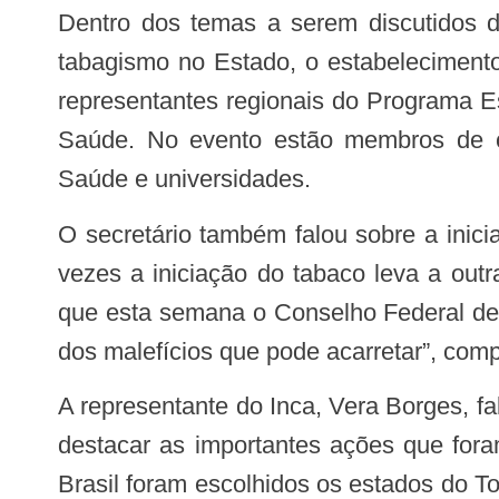
Dentro dos temas a serem discutidos durante a semana pelos participantes estão o cenário epidemiológico e legislativo do
tabagismo no Estado, o estabelecimento
representantes regionais do Programa E
Saúde. No evento estão membros de con
Saúde e universidades.
O secretário também falou sobre a iniciação precoce do tabaco por parte dos adolescentes e dos cigarros eletrônicos. “Muitas
vezes a iniciação do tabaco leva a out
que esta semana o Conselho Federal de 
dos malefícios que pode acarretar”, com
A representante do Inca, Vera Borges, falou sobre o protagonismo do Paraná no cenário de combate ao tabagismo. “Gostaria de
destacar as importantes ações que fora
Brasil foram escolhidos os estados do T