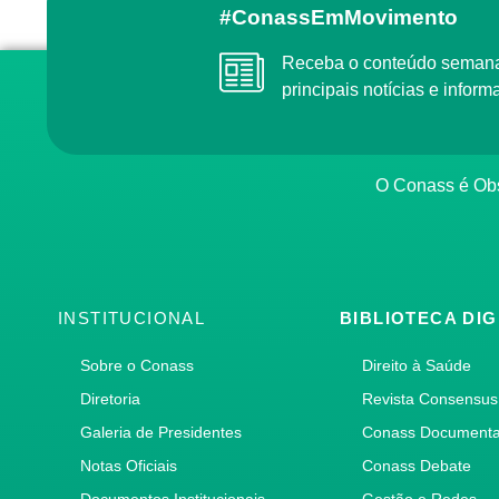
#ConassEmMovimento
Receba o conteúdo semanal do Conass com as
principais notícias e info
O Conass é O
INSTITUCIONAL
BIBLIOTECA DIG
Sobre o Conass
Direito à Saúde
Diretoria
Revista Consensus
Galeria de Presidentes
Conass Document
Notas Oficiais
Conass Debate
Documentos Institucionais
Gestão e Redes